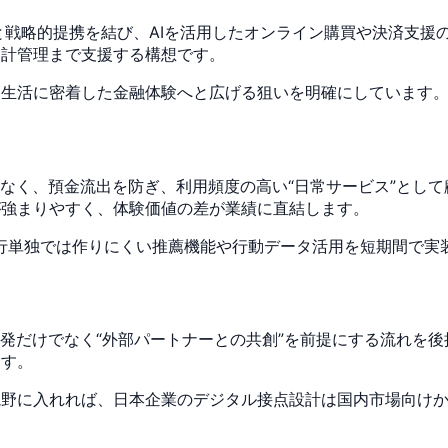
leと戦略的提携を結び、AIを活用したオンライン購買や決済支
家計管理まで支援する構想です。
り生活に密着した金融体験へと広げる狙いを明確にしています
はなく、預金流出を防ぎ、利用頻度の高い“日常サービス”とし
が強まりやすく、体験価値の差が業績に直結します。
、銀行単独では作りにくい推薦機能や行動データ活用を短期間で
開発だけでなく“外部パートナーとの共創”を前提にする流れを後
ます。
視野に入れれば、日本企業のデジタル接点設計は国内市場向け