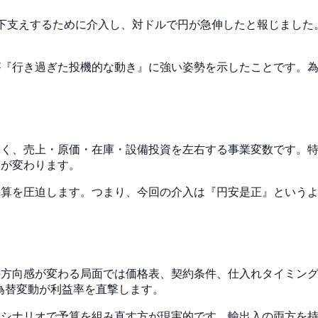
円を下支えするために介入し、対ドルで円が急伸したと報じました
が『行き過ぎた投機的な動き』に強い姿勢を示したことです。
なく、売上・原価・在庫・設備投資を左右する事業変数です。
提が変わります。
採算を圧迫します。つまり、今回の介入は『円安是正』という
の方向感が変わる局面では価格表、契約条件、仕入れタイミン
、為替変動が利益率を直撃します。
数シナリオで予算を組み直す方が現実的です。輸出入の両方を