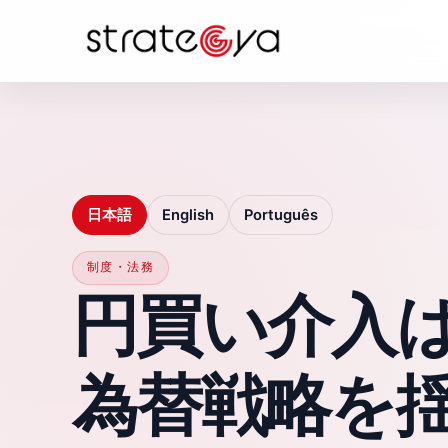
日本語
English
Português
制度・法務
円買い介入
為替戦略を